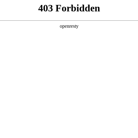
产品及服务
行业解决方案
合作伙伴
投资者关系
z6mg·人生就是博数码的重要发展战略之一。z6mg·人生就是博数码在
，建立和完善有效的、可持续、可信赖的网络安全与隐私保护保障体系，
就是博数码充分理解隐私保护的重要性，致力于保护消费者、客户、
护法律法规。